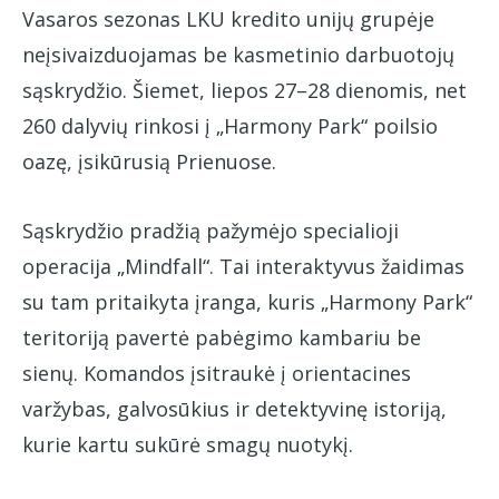
Vasaros sezonas LKU kredito unijų grupėje
neįsivaizduojamas be kasmetinio darbuotojų
sąskrydžio. Šiemet, liepos 27–28 dienomis, net
260 dalyvių rinkosi į „Harmony Park“ poilsio
oazę, įsikūrusią Prienuose.
Sąskrydžio pradžią pažymėjo specialioji
operacija „Mindfall“. Tai interaktyvus žaidimas
su tam pritaikyta įranga, kuris „Harmony Park“
teritoriją pavertė pabėgimo kambariu be
sienų. Komandos įsitraukė į orientacines
varžybas, galvosūkius ir detektyvinę istoriją,
kurie kartu sukūrė smagų nuotykį.