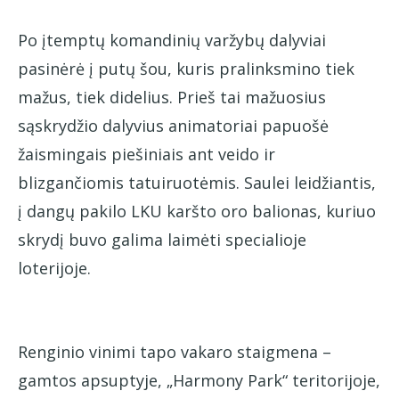
Po įtemptų komandinių varžybų dalyviai
pasinėrė į putų šou, kuris pralinksmino tiek
mažus, tiek didelius. Prieš tai mažuosius
sąskrydžio dalyvius animatoriai papuošė
žaismingais piešiniais ant veido ir
blizgančiomis tatuiruotėmis. Saulei leidžiantis,
į dangų pakilo LKU karšto oro balionas, kuriuo
skrydį buvo galima laimėti specialioje
loterijoje.
Renginio vinimi tapo vakaro staigmena –
gamtos apsuptyje, „Harmony Park“ teritorijoje,